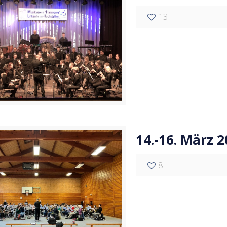
13
14.-16. März
8